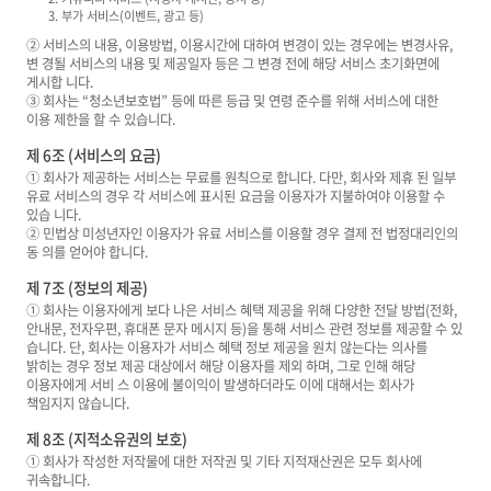
3. 부가 서비스(이벤트, 광고 등)
② 서비스의 내용, 이용방법, 이용시간에 대하여 변경이 있는 경우에는 변경사유,
변 경될 서비스의 내용 및 제공일자 등은 그 변경 전에 해당 서비스 초기화면에
게시합 니다.
③ 회사는 “청소년보호법” 등에 따른 등급 및 연령 준수를 위해 서비스에 대한
이용 제한을 할 수 있습니다.
제 6조 (서비스의 요금)
① 회사가 제공하는 서비스는 무료를 원칙으로 합니다. 다만, 회사와 제휴 된 일부
유료 서비스의 경우 각 서비스에 표시된 요금을 이용자가 지불하여야 이용할 수
있습 니다.
② 민법상 미성년자인 이용자가 유료 서비스를 이용할 경우 결제 전 법정대리인의
동 의를 얻어야 합니다.
제 7조 (정보의 제공)
① 회사는 이용자에게 보다 나은 서비스 혜택 제공을 위해 다양한 전달 방법(전화,
안내문, 전자우편, 휴대폰 문자 메시지 등)을 통해 서비스 관련 정보를 제공할 수 있
습니다. 단, 회사는 이용자가 서비스 혜택 정보 제공을 원치 않는다는 의사를
밝히는 경우 정보 제공 대상에서 해당 이용자를 제외 하며, 그로 인해 해당
이용자에게 서비 스 이용에 불이익이 발생하더라도 이에 대해서는 회사가
책임지지 않습니다.
제 8조 (지적소유권의 보호)
① 회사가 작성한 저작물에 대한 저작권 및 기타 지적재산권은 모두 회사에
귀속합니다.