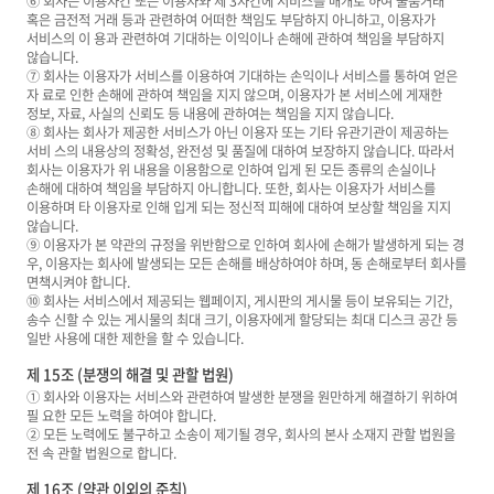
⑥ 회사는 이용자간 또는 이용자와 제 3자간에 서비스를 매개로 하여 물품거래
혹은 금전적 거래 등과 관련하여 어떠한 책임도 부담하지 아니하고, 이용자가
서비스의 이 용과 관련하여 기대하는 이익이나 손해에 관하여 책임을 부담하지
않습니다.
⑦ 회사는 이용자가 서비스를 이용하여 기대하는 손익이나 서비스를 통하여 얻은
자 료로 인한 손해에 관하여 책임을 지지 않으며, 이용자가 본 서비스에 게재한
정보, 자료, 사실의 신뢰도 등 내용에 관하여는 책임을 지지 않습니다.
⑧ 회사는 회사가 제공한 서비스가 아닌 이용자 또는 기타 유관기관이 제공하는
서비 스의 내용상의 정확성, 완전성 및 품질에 대하여 보장하지 않습니다. 따라서
회사는 이용자가 위 내용을 이용함으로 인하여 입게 된 모든 종류의 손실이나
손해에 대하여 책임을 부담하지 아니합니다. 또한, 회사는 이용자가 서비스를
이용하며 타 이용자로 인해 입게 되는 정신적 피해에 대하여 보상할 책임을 지지
않습니다.
⑨ 이용자가 본 약관의 규정을 위반함으로 인하여 회사에 손해가 발생하게 되는 경
우, 이용자는 회사에 발생되는 모든 손해를 배상하여야 하며, 동 손해로부터 회사를
면책시켜야 합니다.
⑩ 회사는 서비스에서 제공되는 웹페이지, 게시판의 게시물 등이 보유되는 기간,
송수 신할 수 있는 게시물의 최대 크기, 이용자에게 할당되는 최대 디스크 공간 등
일반 사용에 대한 제한을 할 수 있습니다.
제 15조 (분쟁의 해결 및 관할 법원)
① 회사와 이용자는 서비스와 관련하여 발생한 분쟁을 원만하게 해결하기 위하여
필 요한 모든 노력을 하여야 합니다.
② 모든 노력에도 불구하고 소송이 제기될 경우, 회사의 본사 소재지 관할 법원을
전 속 관할 법원으로 합니다.
제 16조 (약관 이외의 준칙)