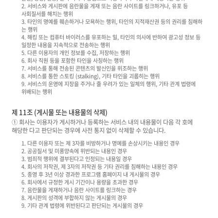
2. 서비스와 게시판에 음란물을 게재 또는 음란 사이트를 링크하거나, 유포 등
사회질서를 해치는 행위
3. 타인의 명예를 훼손하거나 모욕하는 행위, 타인의 지적재산권 등의 권리를 침해하
는 행위
4. 해킹 또는 컴퓨터 바이러스를 유포하는 일, 타인의 의사에 반하여 광고성 정보 등
일정한 내용을 지속적으로 전송하는 행위
5. 다른 이용자의 개인 정보를 수집, 저장하는 행위
6. 회사 직원 등을 포함한 타인을 사칭하는 행위
7. 서비스를 통해 전송된 콘텐츠의 발신인을 위조하는 행위
8. 서비스를 통한 스토킹 (stalking), 기타 타인을 괴롭히는 행위
9. 서비스의 운영에 지장을 주거나 줄 우려가 있는 일체의 행위, 기타 관계 법령에
위배되는 행위
제 11조 (게시물 또는 내용물의 삭제)
① 회사는 이용자가 게시하거나 등록하는 서비스 내의 내용물이 다음 각 호에
해당한 다고 판단되는 경우에 사전 통지 없이 삭제할 수 있습니다.
1. 다른 이용자 또는 제 3자를 비방하거나 명예를 손상시키는 내용인 경우
2. 공공질서 및 미풍양속에 위반되는 내용인 경우
3. 범죄적 행위에 결부된다고 인정되는 내용일 경우
4. 회사의 저작권, 제 3자의 저작권 등 기타 권리를 침해하는 내용인 경우
5. 종영 후 3년 이상 경과한 프로그램 홈페이지 내 게시물의 경우
6. 회사에서 규정한 게시 기간이나 용량을 초과한 경우
7. 음란물을 게재하거나 음란 사이트를 링크하는 경우
8. 게시판의 성격에 부합하지 않는 게시물의 경우
9. 기타 관계 법령에 위반된다고 판단되는 게시물의 경우