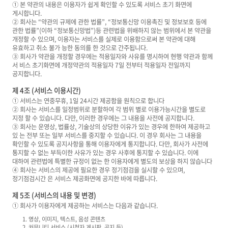
① 본 약관의 내용은 이용자가 쉽게 확인할 수 있도록 서비스 초기 화면에
게시합니다.
② 회사는 “약관의 규제에 관한 법률”, “정보통신망 이용촉진 및 정보보호 등에
관한 법률”(이하 “정보통신망법”)등 관련법을 위배하지 않는 범위에서 본 약관을
개정할 수 있으며, 이용자는 서비스를 실제로 이용함으로써 본 약관에 대해
유효하고 취소 불가 능한 동의를 한 것으로 간주됩니다.
③ 회사가 약관을 개정할 경우에는 적용일자와 사유를 명시하여 현행 약관과 함께
서 비스 초기화면에 개정약관의 적용일자 7일 전부터 적용일자 전일까지
공지합니다.
제 4조 (서비스 이용시간)
① 서비스는 연중무휴, 1일 24시간 제공함을 원칙으로 합니다
② 회사는 서비스를 일정범위로 분할하여 각 범위 별로 이용가능시간을 별도로
지정 할 수 있습니다. 다만, 이러한 경우에는 그 내용을 사전에 공지합니다.
③ 회사는 운영상, 법률상, 기술상의 상당한 이유가 있는 경우에 한하여 제공하고
있 는 전부 또는 일부 서비스를 중지할 수 있습니다. 이 경우 회사는 그 내용을
확인할 수 있도록 공지사항을 통해 이용자에게 통지합니다. 다만, 회사가 사전에
통지할 수 없는 부득이한 사유가 있는 경우 사후에 통지할 수 있습니다. 이에
대하여 관련법에 특별한 규정이 없는 한 이용자에게 별도의 보상을 하지 않습니다
④ 회사는 서비스의 제공에 필요한 경우 정기점검을 실시할 수 있으며,
정기점검시간 은 서비스 제공화면에 공지한 바에 따릅니다.
제 5조 (서비스의 내용 및 변경)
① 회사가 이용자에게 제공하는 서비스는 다음과 같습니다.
1. 영상, 이미지, 텍스트, 음성 콘텐츠
2. 커뮤니티 서비스 (시청자 게시판, 공지 등)