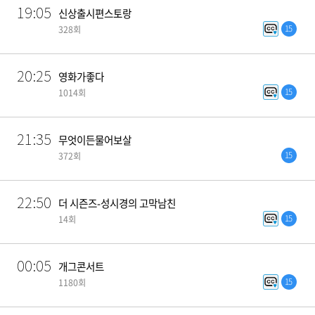
19:05
신상출시편스토랑
15
328회
20:25
영화가좋다
15
1014회
21:35
무엇이든물어보살
15
372회
22:50
더 시즌즈-성시경의 고막남친
15
14회
00:05
개그콘서트
15
1180회