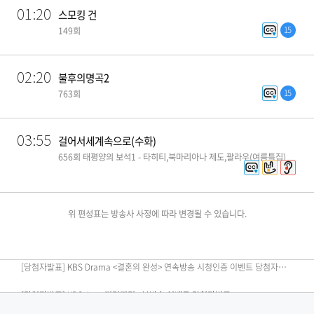
01:20
스모킹 건
15
149회
02:20
불후의명곡2
15
763회
03:55
걸어서세계속으로(수화)
656회 태평양의 보석1 - 타히티,북마리아나 제도,팔라우(여름특집)
위 편성표는 방송사 사정에 따라 변경될 수 있습니다.
[편성공지] KBS N SPORTS <2026 KBO리그> 경기 중단안내
[당첨자발표] KBS Drama <결혼의 완성> 연속방송 시청인증 이벤트 당첨자 발표
[당첨자발표] KBS Joy <끼리끼리> 본방송 이벤트 당첨자발표​
[당첨자발표] <노란손수건> 시청 인증 이벤트 당첨자발표