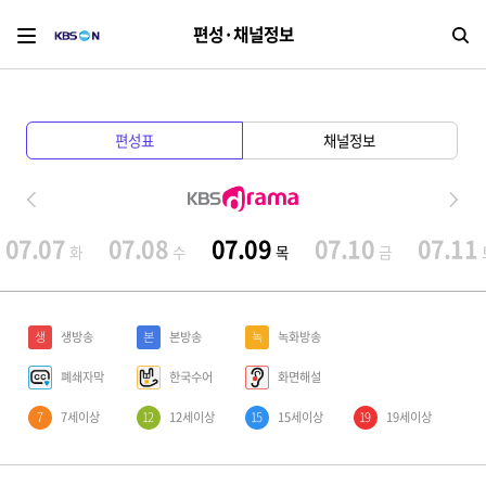
편성·채널정보
검
편성표
채널정보
07.07
07.08
07.09
07.10
07.11
화
수
목
금
생
생방송
본
본방송
녹
녹화방송
폐쇄자막
한국수어
화면해설
7
7세이상
12
12세이상
15
15세이상
19
19세이상