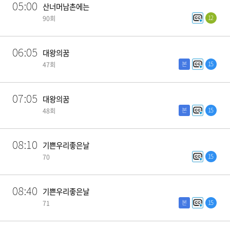
05:00
산너머남촌에는
12
90회
06:05
대왕의꿈
본
15
47회
07:05
대왕의꿈
본
15
48회
08:10
기쁜우리좋은날
15
70
08:40
기쁜우리좋은날
본
15
71