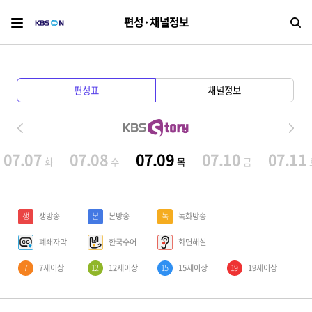
편성·채널정보
검
편성표
채널정보
07.07
07.08
07.09
07.10
07.11
화
수
목
금
생
생방송
본
본방송
녹
녹화방송
폐쇄자막
한국수어
화면해설
7
7세이상
12
12세이상
15
15세이상
19
19세이상