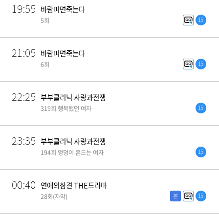
19:55
바람피면죽는다
15
5회
21:05
바람피면죽는다
15
6회
22:25
부부클리닉 사랑과전쟁
15
319회 행복했던 여자
23:35
부부클리닉 사랑과전쟁
15
194회 엉덩이 흔드는 여자
00:40
연애의참견 THE드라마
본
15
28회(자막)