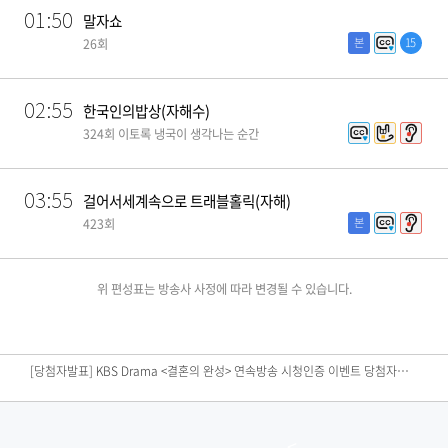
01:50
말자쇼
본
15
26회
02:55
한국인의밥상(자해수)
324회 이토록 냉국이 생각나는 순간
03:55
걸어서세계속으로 트래블홀릭(자해)
본
423회
위 편성표는 방송사 사정에 따라 변경될 수 있습니다.
[편성공지] KBS N SPORTS <2026 KBO리그> 경기 중단안내
[당첨자발표] KBS Drama <결혼의 완성> 연속방송 시청인증 이벤트 당첨자 발표
[당첨자발표] KBS Joy <끼리끼리> 본방송 이벤트 당첨자발표​
[당첨자발표] <노란손수건> 시청 인증 이벤트 당첨자발표
<