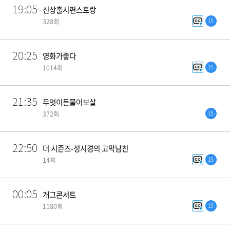
19:05
신상출시편스토랑
15
328회
20:25
영화가좋다
15
1014회
21:35
무엇이든물어보살
15
372회
22:50
더 시즌즈-성시경의 고막남친
15
14회
00:05
개그콘서트
15
1180회