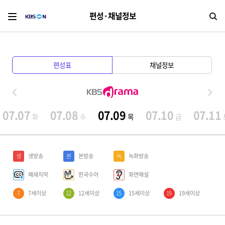
편성·채널정보
검
편성표
채널정보
07.07
07.08
07.09
07.10
07.11
화
수
목
금
생
생방송
본
본방송
녹
녹화방송
폐쇄자막
한국수어
화면해설
7
7세이상
12
12세이상
15
15세이상
19
19세이상