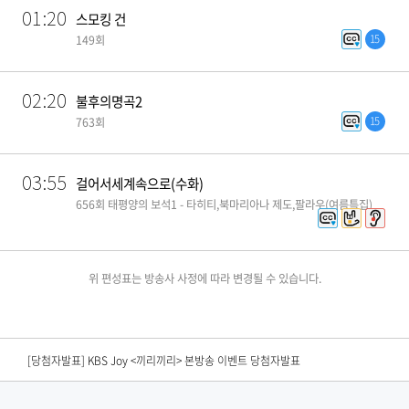
01:20
스모킹 건
15
149회
02:20
불후의명곡2
15
763회
03:55
걸어서세계속으로(수화)
656회 태평양의 보석1 - 타히티,북마리아나 제도,팔라우(여름특집)
위 편성표는 방송사 사정에 따라 변경될 수 있습니다.
[편성공지] KBS N SPORTS <2026 KBO리그> 경기 중단안내
[당첨자발표] KBS Drama <결혼의 완성> 연속방송 시청인증 이벤트 당첨자 발표
[당첨자발표] KBS Joy <끼리끼리> 본방송 이벤트 당첨자발표​
[당첨자발표] <노란손수건> 시청 인증 이벤트 당첨자발표