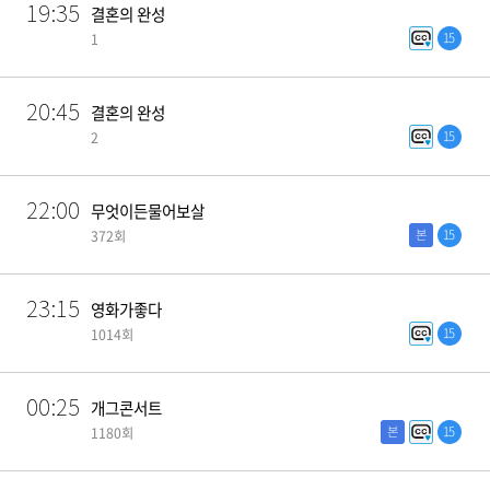
19:35
결혼의 완성
15
1
20:45
결혼의 완성
15
2
22:00
무엇이든물어보살
본
15
372회
23:15
영화가좋다
15
1014회
00:25
개그콘서트
본
15
1180회