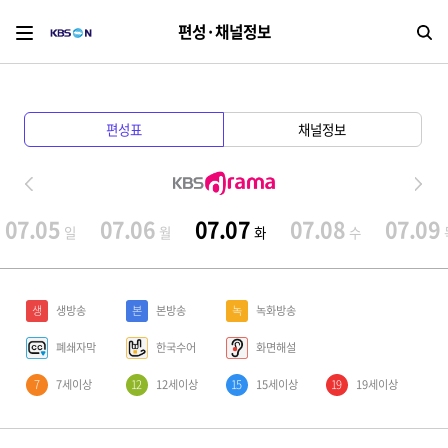
편성·채널정보
검
편성표
채널정보
07.05
07.06
07.07
07.08
07.09
일
월
화
수
생
생방송
본
본방송
녹
녹화방송
폐쇄자막
한국수어
화면해설
7
7세이상
12
12세이상
15
15세이상
19
19세이상