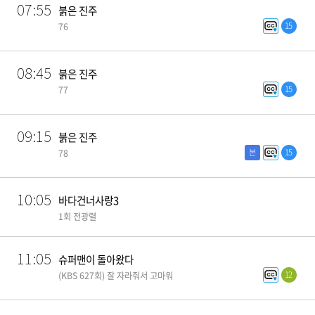
07:55
붉은 진주
15
76
08:45
붉은 진주
15
77
09:15
붉은 진주
본
15
78
10:05
바다건너사랑3
1회 전광렬
11:05
슈퍼맨이 돌아왔다
12
(KBS 627회) 잘 자라줘서 고마워