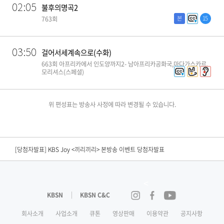
02:05
불후의명곡2
본
15
763회
03:50
걸어서세계속으로(수화)
663회 아프리카에서 인도양까지2- 남아프리카공화국,마다가스카르,
모리셔스(스페셜)
위 편성표는 방송사 사정에 따라 변경될 수 있습니다.
[편성공지] KBS N SPORTS <2026 KBO리그> 경기 중단안내
[당첨자발표] KBS Drama <결혼의 완성> 연속방송 시청인증 이벤트 당첨자 발표
[당첨자발표] KBS Joy <끼리끼리> 본방송 이벤트 당첨자발표​
[당첨자발표] <노란손수건> 시청 인증 이벤트 당첨자발표
<
[당첨자발표] KBS Drama <결혼의 완성> 시청인증 이벤트 당첨자 발표
KBSN
KBSN C&C
인스타그램
페이스북
유튜브
[당첨자발표] <닥치고 한일전> 2회 본방송 이벤트 당첨자 발표
회사소개
사업소개
큐톤
영상판매
이용약관
공지사항