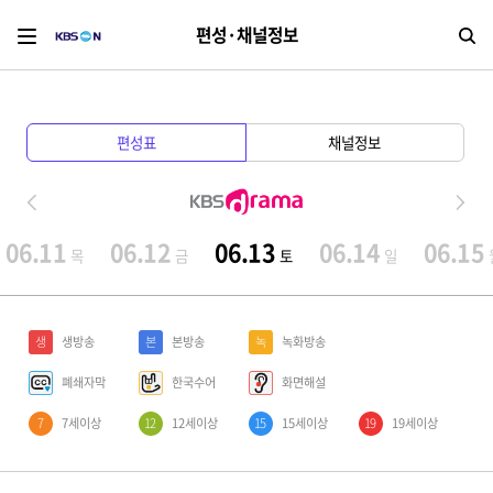
편성·채널정보
검
편성표
채널정보
06.11
06.12
06.13
06.14
06.15
목
금
토
일
생
생방송
본
본방송
녹
녹화방송
폐쇄자막
한국수어
화면해설
7
7세이상
12
12세이상
15
15세이상
19
19세이상