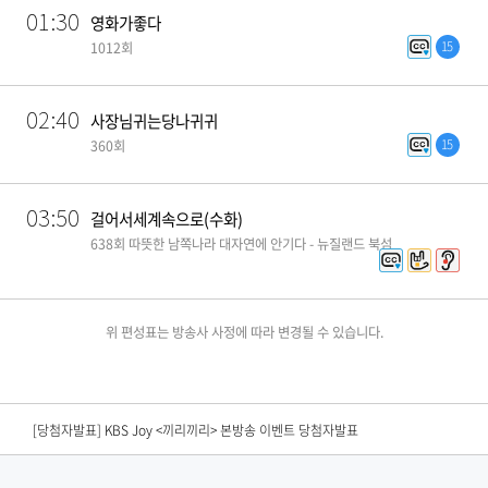
01:30
영화가좋다
15
1012회
02:40
사장님귀는당나귀귀
15
360회
03:50
걸어서세계속으로(수화)
638회 따뜻한 남쪽나라 대자연에 안기다 - 뉴질랜드 북섬
위 편성표는 방송사 사정에 따라 변경될 수 있습니다.
[편성공지] KBS N SPORTS <2026 KBO리그> 경기 중단안내
[당첨자발표] KBS Drama <결혼의 완성> 연속방송 시청인증 이벤트 당첨자 발표
[당첨자발표] KBS Joy <끼리끼리> 본방송 이벤트 당첨자발표​
[당첨자발표] <노란손수건> 시청 인증 이벤트 당첨자발표