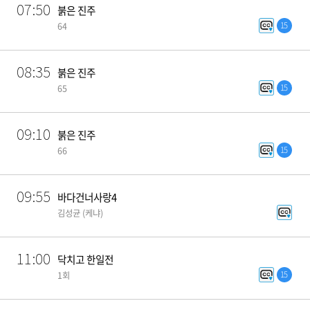
07:50
붉은 진주
15
64
08:35
붉은 진주
15
65
09:10
붉은 진주
15
66
09:55
바다건너사랑4
김성균 (케냐)
11:00
닥치고 한일전
15
1회