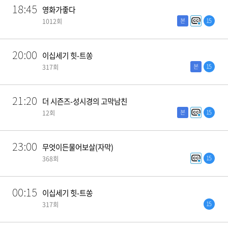
18:45
영화가좋다
본
15
1012회
20:00
이십세기 힛-트쏭
본
15
317회
21:20
더 시즌즈-성시경의 고막남친
본
15
12회
23:00
무엇이든물어보살(자막)
15
368회
00:15
이십세기 힛-트쏭
15
317회