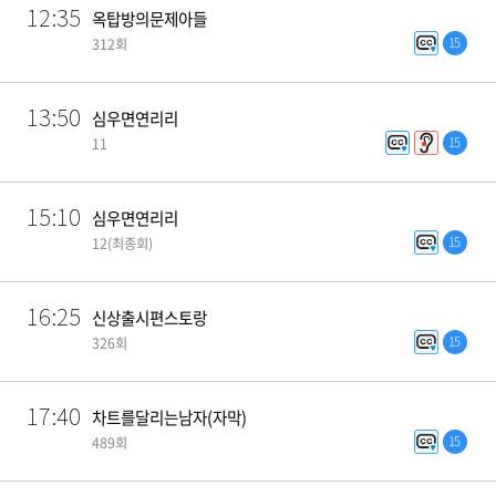
12:35
옥탑방의문제아들
15
312회
13:50
심우면연리리
15
11
15:10
심우면연리리
15
12(최종회)
16:25
신상출시편스토랑
15
326회
17:40
차트를달리는남자(자막)
15
489회