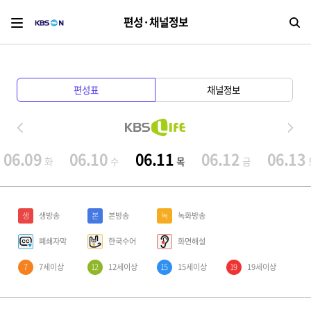
편성·채널정보
검
편성표
채널정보
06.09
06.10
06.11
06.12
06.13
화
수
목
금
생
생방송
본
본방송
녹
녹화방송
폐쇄자막
한국수어
화면해설
7
7세이상
12
12세이상
15
15세이상
19
19세이상