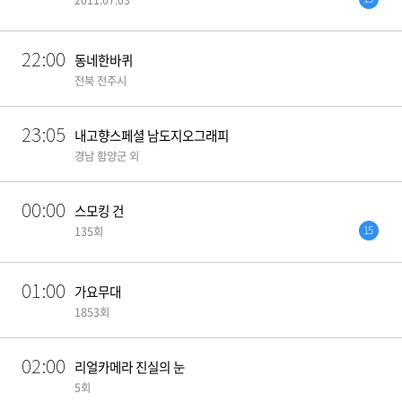
22:00
동네한바퀴
전북 전주시
23:05
내고향스페셜 남도지오그래피
경남 함양군 외
00:00
스모킹 건
15
135회
01:00
가요무대
1853회
02:00
리얼카메라 진실의 눈
5회