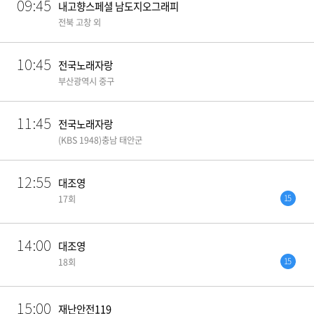
09:45
내고향스페셜 남도지오그래피
전북 고창 외
10:45
전국노래자랑
부산광역시 중구
11:45
전국노래자랑
(KBS 1948)충남 태안군
12:55
대조영
15
17회
14:00
대조영
15
18회
15:00
재난안전119