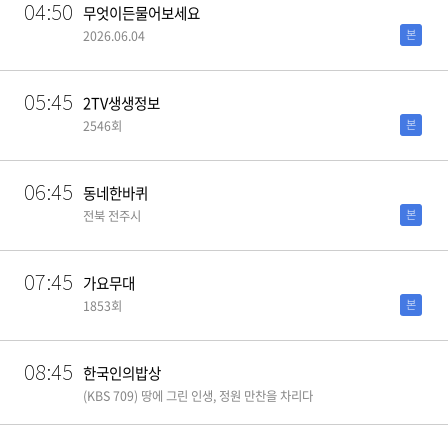
04:50
무엇이든물어보세요
본
2026.06.04
05:45
2TV생생정보
본
2546회
06:45
동네한바퀴
본
전북 전주시
07:45
가요무대
본
1853회
08:45
한국인의밥상
(KBS 709) 땅에 그린 인생, 정원 만찬을 차리다