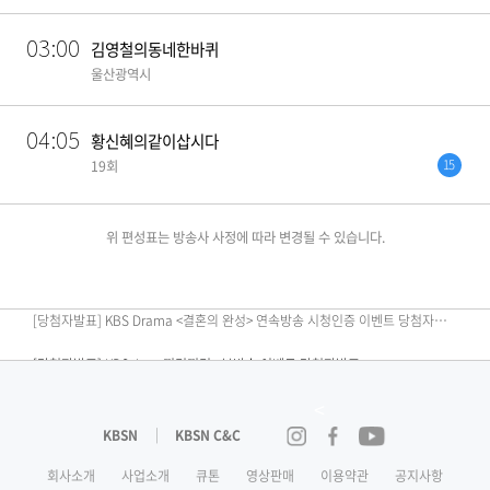
03:00
김영철의동네한바퀴
울산광역시
04:05
황신혜의같이삽시다
15
19회
위 편성표는 방송사 사정에 따라 변경될 수 있습니다.
[편성공지] KBS N SPORTS <2026 KBO리그> 경기 중단안내
[당첨자발표] KBS Drama <결혼의 완성> 연속방송 시청인증 이벤트 당첨자 발표
[당첨자발표] KBS Joy <끼리끼리> 본방송 이벤트 당첨자발표​
[당첨자발표] <노란손수건> 시청 인증 이벤트 당첨자발표
<
[당첨자발표] KBS Drama <결혼의 완성> 시청인증 이벤트 당첨자 발표
KBSN
KBSN C&C
인스타그램
페이스북
유튜브
[당첨자발표] <닥치고 한일전> 2회 본방송 이벤트 당첨자 발표
회사소개
사업소개
큐톤
영상판매
이용약관
공지사항