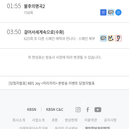
01:55
불후의명곡2
본
15
758회
03:50
걸어서세계속으로(수화)
625회 또 다른 스페인 매력과 만나다 - 스페인 북부
위 편성표는 방송사 사정에 따라 변경될 수 있습니다.
[편성공지] KBS N SPORTS <2026 KBO리그> 경기 중단안내
[당첨자발표] KBS Drama <결혼의 완성> 연속방송 시청인증 이벤트 당첨자 발표
[당첨자발표] KBS Joy <끼리끼리> 본방송 이벤트 당첨자발표​
[당첨자발표] <노란손수건> 시청 인증 이벤트 당첨자발표
<
[당첨자발표] KBS Drama <결혼의 완성> 시청인증 이벤트 당첨자 발표
KBSN
KBSN C&C
인스타그램
페이스북
유튜브
[당첨자발표] <닥치고 한일전> 2회 본방송 이벤트 당첨자 발표
회사소개
사업소개
큐톤
영상판매
이용약관
공지사항
이메일무단수집거부
온라인 감사제보
개인정보처리방침