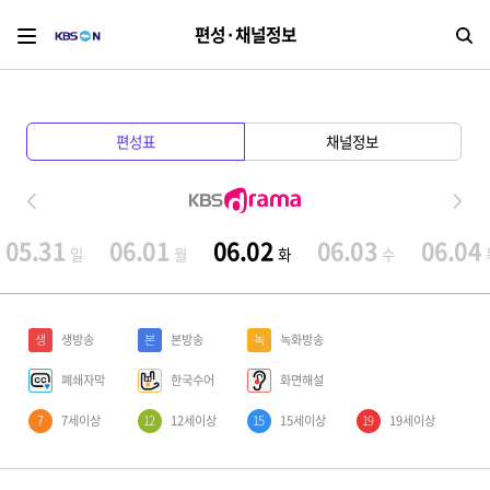
편성·채널정보
검
편성표
채널정보
05.31
06.01
06.02
06.03
06.04
일
월
화
수
생
생방송
본
본방송
녹
녹화방송
폐쇄자막
한국수어
화면해설
7
7세이상
12
12세이상
15
15세이상
19
19세이상