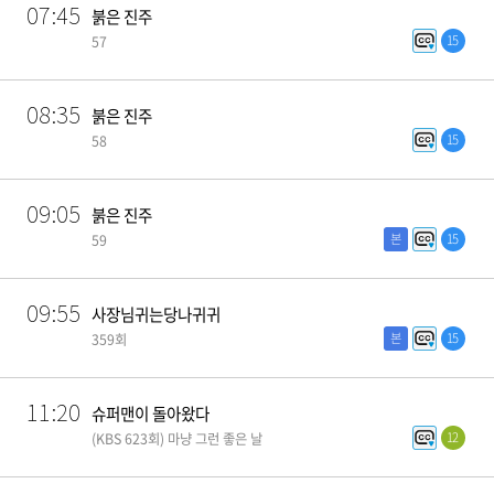
07:45
붉은 진주
15
57
08:35
붉은 진주
15
58
09:05
붉은 진주
본
15
59
09:55
사장님귀는당나귀귀
본
15
359회
11:20
슈퍼맨이 돌아왔다
12
(KBS 623회) 마냥 그런 좋은 날