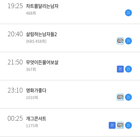
19:25
차트를달리는남자
15
488회
20:40
살림하는남자들2
15
(KBS 458회)
21:50
무엇이든물어보살
본
15
367회
23:10
영화가좋다
15
1010회
00:25
개그콘서트
본
15
1175회