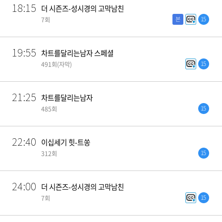
18:15
더 시즌즈-성시경의 고막남친
본
15
7회
19:55
차트를달리는남자 스페셜
15
491회(자막)
21:25
차트를달리는남자
15
485회
22:40
이십세기 힛-트쏭
15
312회
24:00
더 시즌즈-성시경의 고막남친
15
7회