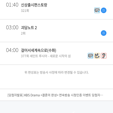
01:40
신상출시편스토랑
15
321회
03:00
괴담노트 2
15
2회
04:00
걸어서세계속으로(수화)
377회 세인트 루시아 - 새로운 시작의 섬
위 편성표는 방송사 사정에 따라 변경될 수 있습니다.
[편성공지] KBS N SPORTS <2026 KBO리그> 경기 중단안내
[당첨자발표] KBS Drama <결혼의 완성> 연속방송 시청인증 이벤트 당첨자 발표
[당첨자발표] KBS Joy <끼리끼리> 본방송 이벤트 당첨자발표​
<