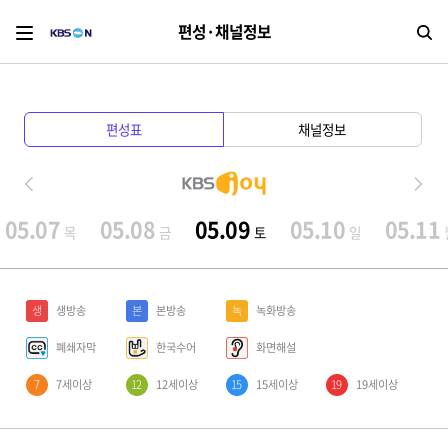
편성·채널정보
검
편성표
채널정보
05.07
05.08
05.09
05.10
05.11
목
금
토
일
생
생방송
본
본방송
녹
녹화방송
폐쇄자막
한국수어
화면해설
7
7세이상
12
12세이상
15
15세이상
19
19세이상