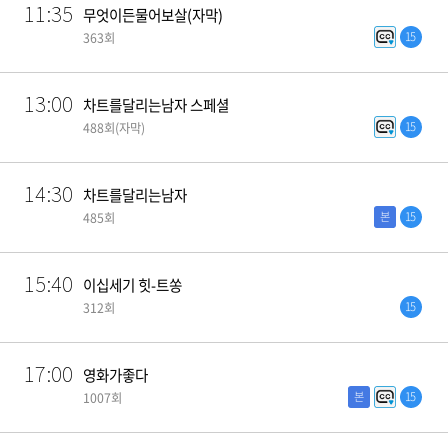
11:35
무엇이든물어보살(자막)
15
363회
13:00
차트를달리는남자 스페셜
15
488회(자막)
14:30
차트를달리는남자
본
15
485회
15:40
이십세기 힛-트쏭
15
312회
17:00
영화가좋다
본
15
1007회