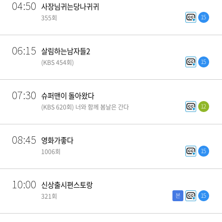
04:50
사장님귀는당나귀귀
15
355회
06:15
살림하는남자들2
15
(KBS 454회)
07:30
슈퍼맨이 돌아왔다
12
(KBS 620회) 너와 함께 봄날은 간다
08:45
영화가좋다
15
1006회
10:00
신상출시편스토랑
본
15
321회