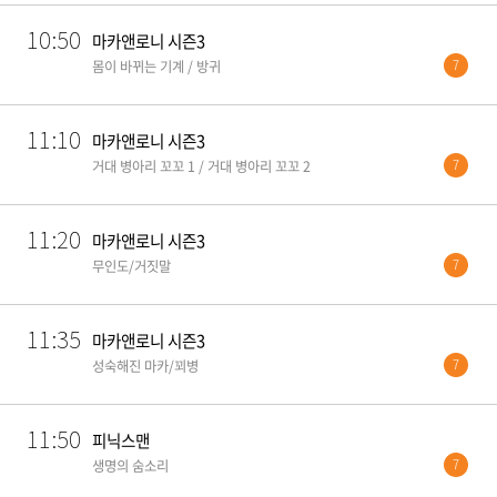
10:50
마카앤로니 시즌3
7
몸이 바뀌는 기계 / 방귀
11:10
마카앤로니 시즌3
7
거대 병아리 꼬꼬 1 / 거대 병아리 꼬꼬 2
11:20
마카앤로니 시즌3
7
무인도/거짓말
11:35
마카앤로니 시즌3
7
성숙해진 마카/꾀병
11:50
피닉스맨
7
생명의 숨소리