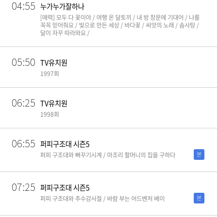
04:55
누가누가잘하나
[매력] 모두 다 꽃이야 / 여행 온 달토끼 / 내 방 창문에 기대어 / 나를
꼭꼭 믿어줘요 / 빛으로 만든 세상 / 바다꽃 / 씨앗의 노래 / 솜사탕 /
달이 자꾸 따라와요 /
05:50
TV유치원
1997회
06:25
TV유치원
1998회
06:55
퍼피구조대 시즌5
본
퍼피 구조대와 뻐꾸기시계 / 마조리 할머니의 집을 구하다
07:25
퍼피구조대 시즌5
본
퍼피 구조대와 추수감사절 / 바람 부는 어드벤처 베이