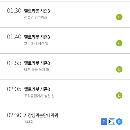
01:30
헬로카봇 시즌3
12
전설의 킹가이즈
01:40
헬로카봇 시즌3
12
호수에서 생긴 일
01:55
헬로카봇 시즌3
12
나쁜 글을 쓰지 마
02:05
헬로카봇 시즌3
12
조각공원에서 생긴 일
02:30
사장님귀는당나귀귀
본
15
344회