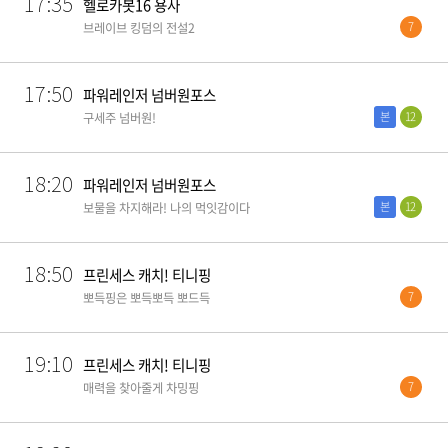
17:35
헬로카봇16 용사
7
브레이브 킹덤의 전설2
17:50
파워레인저 넘버원포스
본
12
구세주 넘버원!
18:20
파워레인저 넘버원포스
본
12
보물을 차지해라! 나의 먹잇감이다
18:50
프린세스 캐치! 티니핑
7
뽀득핑은 뽀득뽀득 뽀드득
19:10
프린세스 캐치! 티니핑
7
매력을 찾아줄게 차밍핑