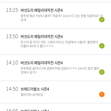
13:25
버섯도리 패밀리대작전 시즌4
중학생 평균 키보다 클까? 작을까? 10cm 더 크는 방법 있을까요? 키
12
공개
13:50
버섯도리 패밀리대작전 시즌4
몬스터 알 까기!! 레드 고질라 버즈는 전설에서 나올까? 돌연변이
12
브롤러 40개 다 뽑기ㅋㅋㅋ
14:10
버섯도리 패밀리대작전 시즌4
하루종일 굴러다니며 굼벵이처럼 살았다ㅋㅋㅋ 24시간 동안 벨트
12
안에서 살기!!
14:50
브레드이발소 시즌4
7
햄버거와 감자튀김