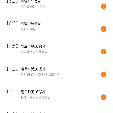
16:20
메탈카드봇W
7
재미를 아는 행운아
16:30
메탈카드봇W
7
대지의 분노
16:50
헬로카봇16 용사
7
사막에서 낚시를 해요
17:10
헬로카봇16 용사
7
형사 카봇! 히트가이와 코드가이
17:20
헬로카봇16 용사
7
브레이브 킹덤의 전설1