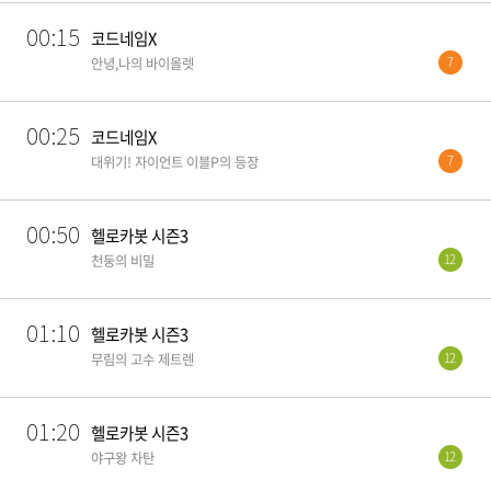
00:15
코드네임X
7
안녕,나의 바이올렛
00:25
코드네임X
7
대위기! 자이언트 이블P의 등장
00:50
헬로카봇 시즌3
12
천둥의 비밀
01:10
헬로카봇 시즌3
12
무림의 고수 제트렌
01:20
헬로카봇 시즌3
12
야구왕 차탄