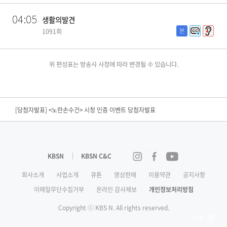
04:05
생활의발견
본
1091회
위 편성표는 방송사 사정에 따라 변경될 수 있습니다.
[당첨자발표] KBS Drama <결혼의 완성> 연속방송 시청인증 이벤트 당첨자 발표
[당첨자발표] KBS Joy <끼리끼리> 본방송 이벤트 당첨자발표​
[당첨자발표] <노란손수건> 시청 인증 이벤트 당첨자발표
[당첨자발표] KBS Drama <결혼의 완성> 시청인증 이벤트 당첨자 발표
<
[당첨자발표] <닥치고 한일전> 2회 본방송 이벤트 당첨자 발표
KBSN
KBSN C&C
인스타그램
페이스북
유튜브
[당첨자발표] <닥치고 한일전> 첫방송 이벤트 당첨자발표
회사소개
사업소개
큐톤
영상판매
이용약관
공지사항
이메일무단수집거부
온라인 감사제보
개인정보처리방침
[편성공지] KBS Joy <괴담노트 시즌2> 휴방안내
Copyright ⓒ KBS N. All rights reserved.
[결산공고] KBS N 제 25기 결산공고
Top