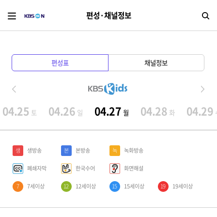
편성·채널정보
검
편성표
채널정보
04.25
04.26
04.27
04.28
04.29
토
일
월
화
생
생방송
본
본방송
녹
녹화방송
폐쇄자막
한국수어
화면해설
7
7세이상
12
12세이상
15
15세이상
19
19세이상