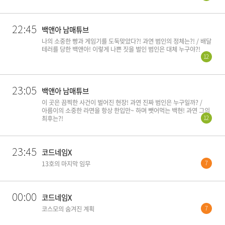
22:45
백앤아 남매튜브
나의 소중한 빵과 게임기를 도둑맞았다?! 과연 범인의 정체는?! / 배달
테러를 당한 백앤아! 이렇게 나쁜 짓을 벌인 범인은 대체 누구야?!
12
23:05
백앤아 남매튜브
이 곳은 끔찍한 사건이 벌어진 현장! 과연 진짜 범인은 누구일까? /
아름이의 소중한 라면을 항상 한입만~ 하며 뺏어먹는 백현! 과연 그의
12
최후는?!
23:45
코드네임X
7
13호의 마지막 임무
00:00
코드네임X
7
코스모의 숨겨진 계획