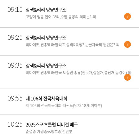
09:15
삼색&리리 멍냥연구소
7
고양이 행동 언어-꼬리,수염,동공의 의미는? 외
09:25
삼색&리리 멍냥연구소
7
비마이펫 견종백과:말티즈 성격&특징? 눈물자국의 원인은? 외
09:35
삼색&리리 멍냥연구소
비마이펫 견종백과:한국 토종견 종류(진돗개,삽살개,풍산개,동경이) 외
7
09:55
제 106회 전국체육대회
제 106회 전국체육대회-태권도(남자 18세 이하부)
10:25
2025스포츠클럽 디비전 배구
준결승 가평중vs청호중 전반부