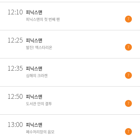
12:10
피닉스맨
7
피닉스맨의 첫 번째 팬
12:25
피닉스맨
7
발진! 엑스타리온
12:35
피닉스맨
7
심해의 크라켄
12:50
피닉스맨
7
도서관 안의 결투
13:00
피닉스맨
7
폐수처리장의 음모