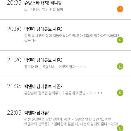
20:35
슈팅스타 캐치! 티니핑
7
스타티니핑, 별의 힘을 모아
20:50
백앤아 남매튜브 시즌3
실제 박시부가 집에 쳐들어왔다!?/백앤아 해돋이 망하다!? 시골까지
12
갔는데…
21:20
백앤아 남매튜브 시즌3
12
잼못타 하는 유형? 나는 어떻게 할까 ㅋㅋㅋ
21:35
백앤아 남매튜브 시즌3
12
흔한남매 점프맵 알려주기!? 혼쭐내고 왔습니다 ㅋㅋㅋ
22:05
백앤아 남매튜브
평생 진실만을 말할 것인가, 평생 거짓만을 말할 것인가.. 과연
백앤아의 선택은?! / 엄마한테 혼날 때, 나는 이렇게도 혼나보았다!
12