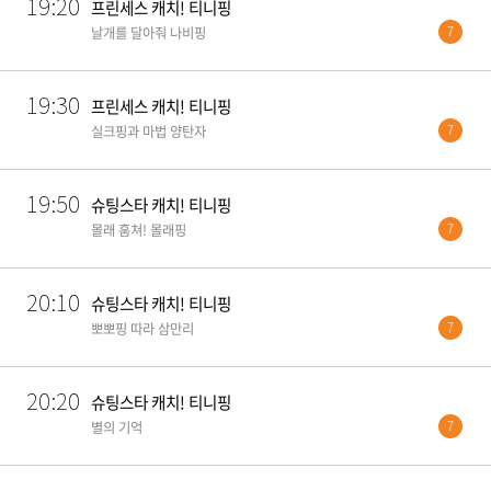
19:20
프린세스 캐치! 티니핑
7
날개를 달아줘 나비핑
19:30
프린세스 캐치! 티니핑
7
실크핑과 마법 양탄자
19:50
슈팅스타 캐치! 티니핑
7
몰래 훔쳐! 몰래핑
20:10
슈팅스타 캐치! 티니핑
7
뽀뽀핑 따라 삼만리
20:20
슈팅스타 캐치! 티니핑
7
별의 기억