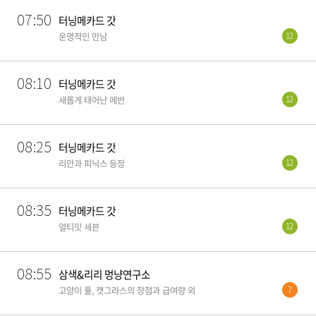
07:50
터닝메카드 갓
12
운명적인 만남
08:10
터닝메카드 갓
12
새롭게 태어난 에반
08:25
터닝메카드 갓
12
리안과 피닉스 등장
08:35
터닝메카드 갓
12
얼티밋 세븐
08:55
삼색&리리 멍냥연구소
7
고양이 풀, 캣그라스의 장점과 급여량 외