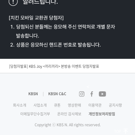
[편성공지] KBS N SPORTS <2026 KBO리그> 경기 중단안내
[당첨자발표] KBS Drama <결혼의 완성> 연속방송 시청인증 이벤트 당첨자 발표
[당첨자발표] KBS Joy <끼리끼리> 본방송 이벤트 당첨자발표​
[당첨자발표] <노란손수건> 시청 인증 이벤트 당첨자발표
<
[당첨자발표] KBS Drama <결혼의 완성> 시청인증 이벤트 당첨자 발표
KBSN
KBSN C&C
인스타그램
페이스북
유튜브
[당첨자발표] <닥치고 한일전> 2회 본방송 이벤트 당첨자 발표
회사소개
사업소개
큐톤
영상판매
이용약관
공지사항
이메일무단수집거부
온라인 감사제보
개인정보처리방침
[당첨자발표] <닥치고 한일전> 첫방송 이벤트 당첨자발표
Copyright ⓒ KBS N. All rights reserved.
[편성공지] KBS Joy <괴담노트 시즌2> 휴방안내
Top