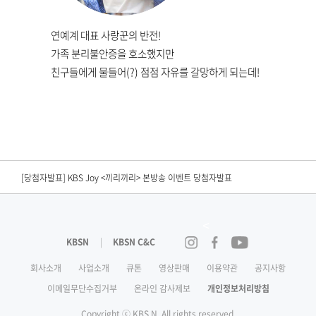
연예계 대표 사랑꾼의 반전!
가족 분리불안증을 호소했지만
친구들에게 물들어(?) 점점 자유를 갈망하게 되는데!
[편성공지] KBS N SPORTS <2026 KBO리그> 경기 중단안내
[당첨자발표] KBS Drama <결혼의 완성> 연속방송 시청인증 이벤트 당첨자 발표
[당첨자발표] KBS Joy <끼리끼리> 본방송 이벤트 당첨자발표​
[당첨자발표] <노란손수건> 시청 인증 이벤트 당첨자발표
<
[당첨자발표] KBS Drama <결혼의 완성> 시청인증 이벤트 당첨자 발표
KBSN
KBSN C&C
인스타그램
페이스북
유튜브
[당첨자발표] <닥치고 한일전> 2회 본방송 이벤트 당첨자 발표
회사소개
사업소개
큐톤
영상판매
이용약관
공지사항
이메일무단수집거부
온라인 감사제보
개인정보처리방침
[당첨자발표] <닥치고 한일전> 첫방송 이벤트 당첨자발표
Copyright ⓒ KBS N. All rights reserved.