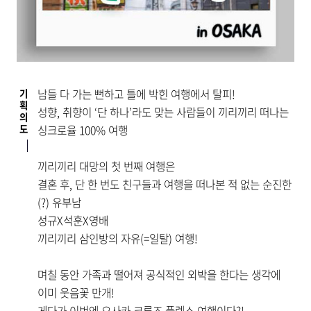
기
남들 다 가는 뻔하고 틀에 박힌 여행에서 탈피!
획
성향, 취향이 ‘단 하나’라도 맞는 사람들이 끼리끼리 떠나는
의
도
싱크로율 100% 여행
끼리끼리 대망의 첫 번째 여행은
결혼 후, 단 한 번도 친구들과 여행을 떠나본 적 없는 순진한
(?) 유부남
성규X석훈X영배
끼리끼리 삼인방의 자유(=일탈) 여행!
며칠 동안 가족과 떨어져 공식적인 외박을 한다는 생각에
이미 웃음꽃 만개!
게다가 이번엔 오사카 크루즈 플렉스 여행이다?!