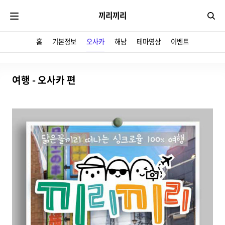
끼리끼리
검
홈
기본정보
오사카
해남
테마영상
이벤트
여행 - 오사카 편