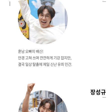
훈남 오빠의 배신!
안경 고쳐 쓰며 깐깐하게 기강 잡지만,
결국 일상 탈출에 제일 신난 유죄 인간.
장성규