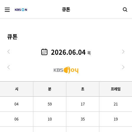
큐톤
검
큐톤
2026.06.04
목
시
분
초
프레임
04
59
17
21
06
10
35
19