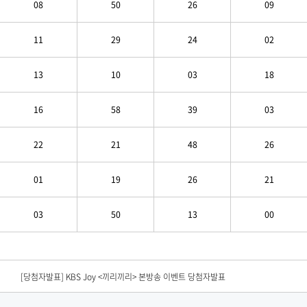
08
50
26
09
11
29
24
02
13
10
03
18
16
58
39
03
22
21
48
26
01
19
26
21
03
50
13
00
[편성공지] KBS N SPORTS <2026 KBO리그> 경기 중단안내
[당첨자발표] KBS Drama <결혼의 완성> 연속방송 시청인증 이벤트 당첨자 발표
[당첨자발표] KBS Joy <끼리끼리> 본방송 이벤트 당첨자발표​
[당첨자발표] <노란손수건> 시청 인증 이벤트 당첨자발표