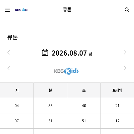
큐톤
검
큐톤
2026.08.07
금
시
분
초
프레임
04
55
40
21
07
51
51
12